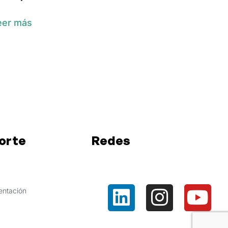
eer más
orte
Redes
ntación