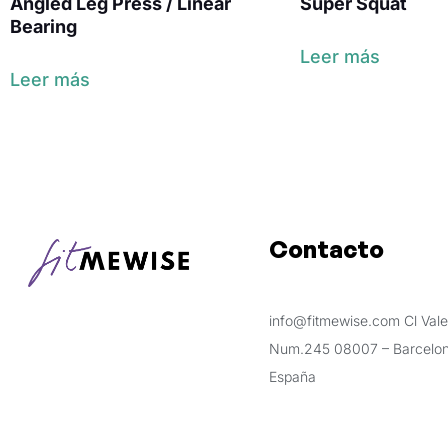
Angled Leg Press / Linear
Super Squat
Bearing
Leer más
Leer más
Contacto
info@fitmewise.com Cl Vale
Num.245 08007 – Barcelon
España