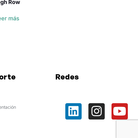
igh Row
eer más
orte
Redes
ntación